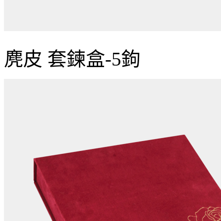
麂皮 套鍊盒-5鉤