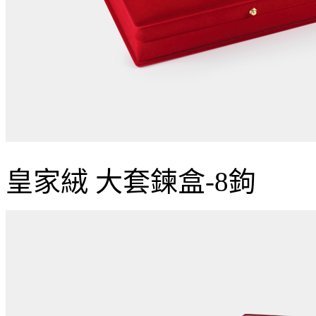
皇家絨 大套鍊盒-8鉤