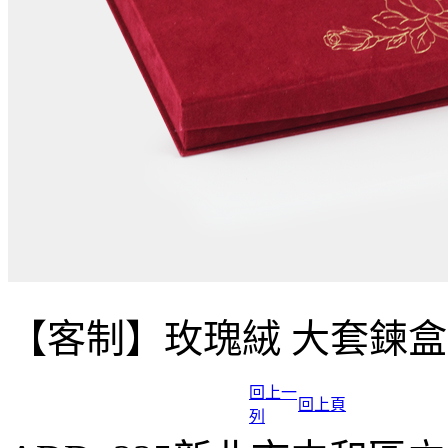
【客制】玫瑰絨 大套鍊盒
回上一
回上頁
列