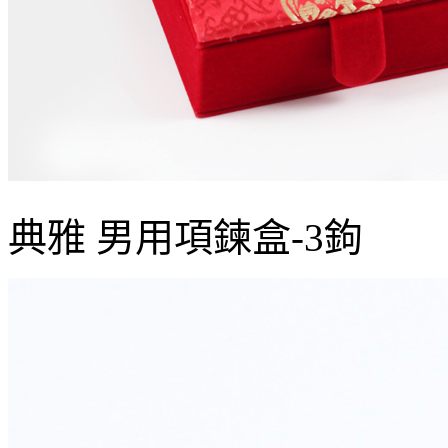
典雅 男用項鍊盒-3鉤