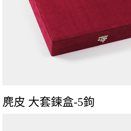
麂皮 大套鍊盒-5鉤