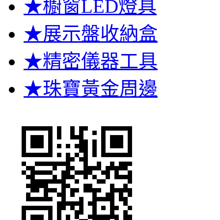
★櫥窗LED燈具
★展示盤收納盒
★精密儀器工具
★珠寶黃金周邊