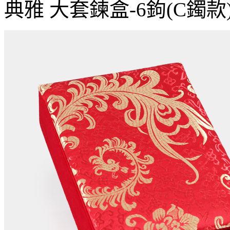
典雅 大套鍊盒-6鉤(C鐲款