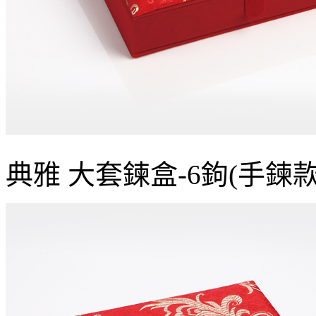
典雅 大套鍊盒-6鉤(手鍊款