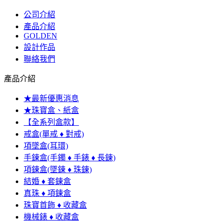
公司介紹
產品介紹
GOLDEN
設計作品
聯絡我們
產品介紹
★最新優惠消息
★珠寶盒、紙盒
【全系列盒款】
戒盒(單戒 ♦ 對戒)
項墜盒(耳環)
手鍊盒(手鐲 ♦ 手錶 ♦ 長鍊)
項鍊盒(墜鍊 ♦ 珠鍊)
結婚 ♦ 套鍊盒
真珠 ♦ 項鍊盒
珠寶首飾 ♦ 收藏盒
機械錶 ♦ 收藏盒