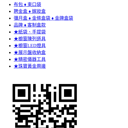
布包 ♦ 束口袋
聘金盒 ♦ 嫁妝盒
彌月盒 ♦ 金條盒袋 ♦ 金牌盒袋
品牌 ♦ 客制盒款
★紙袋、手提袋
★櫥窗陳列道具
★櫥窗LED燈具
★展示盤收納盒
★精密儀器工具
★珠寶黃金周邊