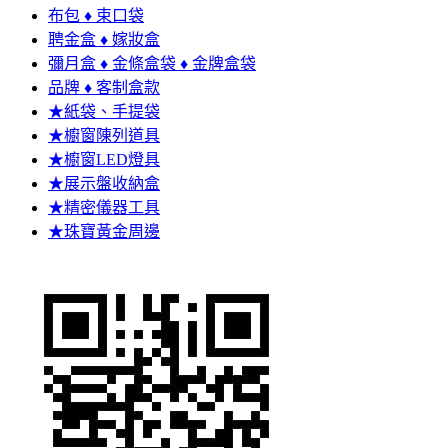
布包 ♦ 束口袋
聘金盒 ♦ 嫁妝盒
彌月盒 ♦ 金條盒袋 ♦ 金牌盒袋
品牌 ♦ 客制盒款
★紙袋、手提袋
★櫥窗陳列道具
★櫥窗LED燈具
★展示盤收納盒
★精密儀器工具
★珠寶黃金周邊