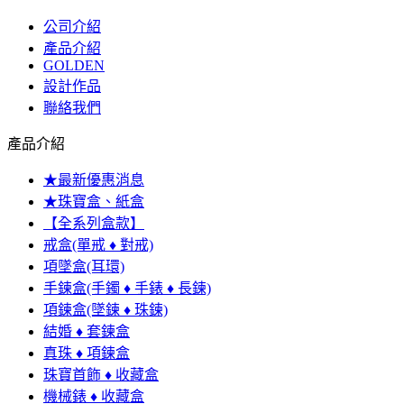
公司介紹
產品介紹
GOLDEN
設計作品
聯絡我們
產品介紹
★最新優惠消息
★珠寶盒、紙盒
【全系列盒款】
戒盒(單戒 ♦ 對戒)
項墜盒(耳環)
手鍊盒(手鐲 ♦ 手錶 ♦ 長鍊)
項鍊盒(墜鍊 ♦ 珠鍊)
結婚 ♦ 套鍊盒
真珠 ♦ 項鍊盒
珠寶首飾 ♦ 收藏盒
機械錶 ♦ 收藏盒