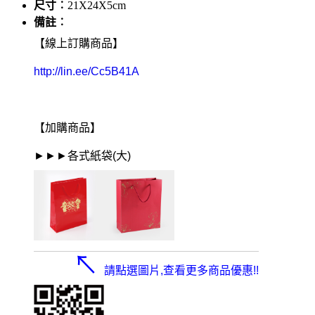
尺寸︰
21X24X5cm
備註︰
【線上訂購商品】
http://lin.ee/Cc5B41A
【加購商品】
►►►各式紙袋(大)
↖
請點選圖片,查看更多商
品
優惠!!