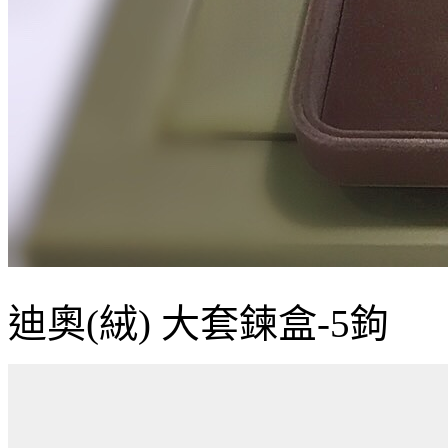
迪奧(絨) 大套鍊盒-5鉤