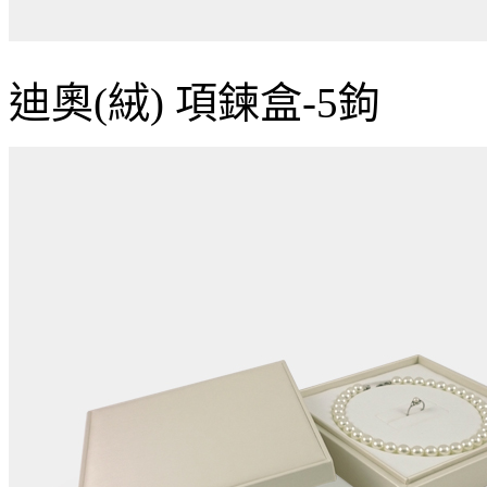
迪奧(絨) 項鍊盒-5鉤