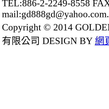
TEL:886-2-2249-8558 FAX
mail:gd888gd@yahoo.com
Copyright © 2014 G
有限公司
DESIGN BY
網