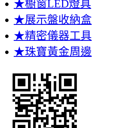
★櫥窗LED燈具
★展示盤收納盒
★精密儀器工具
★珠寶黃金周邊