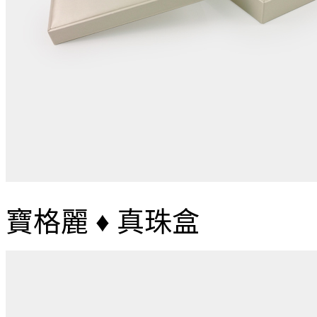
寶格麗 ♦ 真珠盒