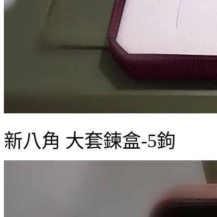
新八角 大套鍊盒-5鉤