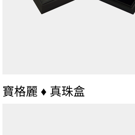
寶格麗 ♦ 真珠盒