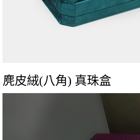
麂皮絨(八角) 真珠盒